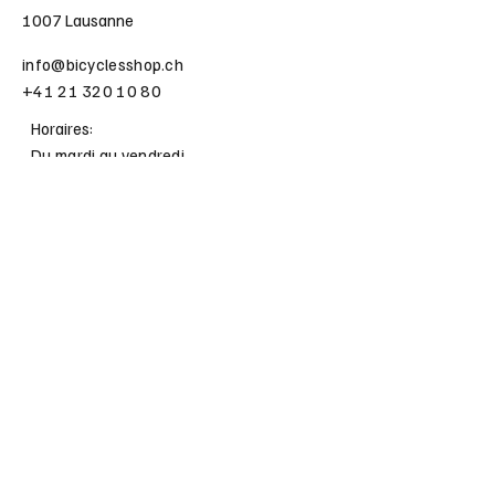
1007 Lausanne
info@bicyclesshop.ch
+41 21 320 10 80
Horaires:
Du mardi au vendredi
de 10h30 à 18h30
Le samedi
de 10h30 à 17h
Infos pratiques
Législation des vélos électriques
Subventions communales vélos
électriques
Règles de conduite cycliste
Vous pouvez aussi remplir ce
formulaire