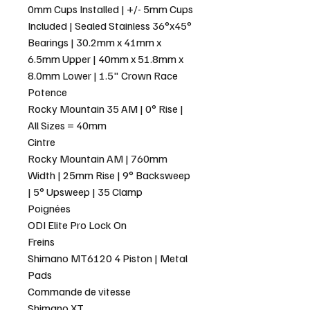
0mm Cups Installed | +/- 5mm Cups
Included | Sealed Stainless 36°x45°
Bearings | 30.2mm x 41mm x
6.5mm Upper | 40mm x 51.8mm x
8.0mm Lower | 1.5" Crown Race
Potence
Rocky Mountain 35 AM | 0° Rise |
All Sizes = 40mm
Cintre
Rocky Mountain AM | 760mm
Width | 25mm Rise | 9° Backsweep
| 5° Upsweep | 35 Clamp
Poignées
ODI Elite Pro Lock On
Freins
Shimano MT6120 4 Piston | Metal
Pads
Commande de vitesse
Shimano XT