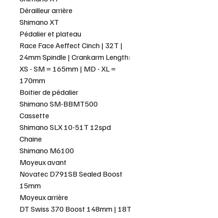
Dérailleur arrière
Shimano XT
Pédalier et plateau
Race Face Aeffect Cinch | 32T |
24mm Spindle | Crankarm Length:
XS - SM = 165mm | MD - XL =
170mm
Boitier de pédalier
Shimano SM-BBMT500
Cassette
Shimano SLX 10-51T 12spd
Chaine
Shimano M6100
Moyeux avant
Novatec D791SB Sealed Boost
15mm
Moyeux arrière
DT Swiss 370 Boost 148mm | 18T