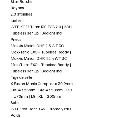
Star-Ratchet
Rayons
2.0 Stainless
Jantes
WTB KOM Team i30 TCS 2.0 | 28H |
Tubeless Set Up | Sealant Incl
Pneus
Maxxis Minion DHF 2.5 WT 3C
MaxxTerra EXO+ Tubeless Ready |
Maxxis Minion DHR II 2.4 WT 3C
MaxxTerra EXO+ Tubeless Ready |
Tubeless Set Up | Sealant Incl
Tige de selle
X Fusion Manic Composite 30.9mm
| XS = 125mm | SM = 150mm | MD
= 170mm | LG - XL = 200mm
Selle
WTB Volt Race 142 | Cromoly rails
Poids