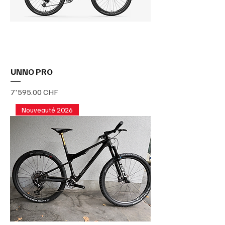
UNNO PRO
Prix
7'595.00 CHF
Nouveauté 2026