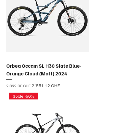
Orbea Occam SL H30 Slate Blue-
Orange Cloud (Matt) 2024
Prix original
Prix promotionnel
2'551.12 CHF
2'899.00 CHF
Solde -50%