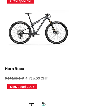
Offre speciale
Horn Race
Prix original
Prix promotionnel
4'716.00 CHF
5'895.00 CHF
Nouveauté 2026