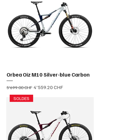
Orbea Oiz M10 Silver-blue Carbon
Prix original
Prix promotionnel
4'559.20 CHF
5'699.00 CHF
SOLDES