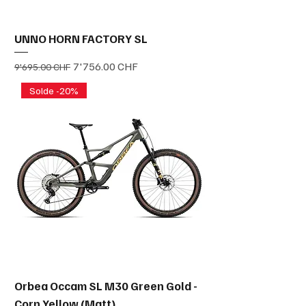
UNNO HORN FACTORY SL
Prix original
Prix promotionnel
7'756.00 CHF
9'695.00 CHF
Solde -20%
Orbea Occam SL M30 Green Gold -
Corn Yellow (Matt)