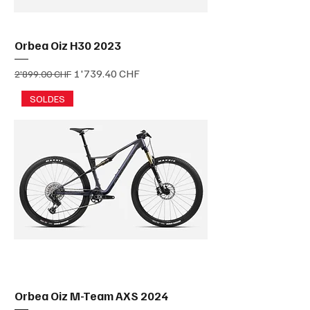
Orbea Oiz H30 2023
Prix original
Prix promotionnel
1'739.40 CHF
2'899.00 CHF
SOLDES
Orbea Oiz M-Team AXS 2024