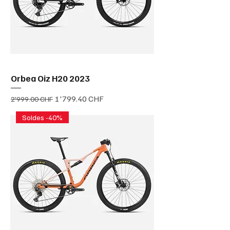
Orbea Oiz H20 2023
Prix original
Prix promotionnel
1'799.40 CHF
2'999.00 CHF
Soldes -40%