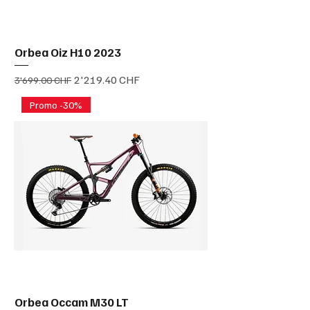
Orbea Oiz H10 2023
Prix original
Prix promotionnel
2'219.40 CHF
3'699.00 CHF
Promo -30%
Orbea Occam M30 LT