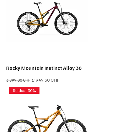
Rocky Mountain Instinct Alloy 30
Prix original
Prix promotionnel
1'949.50 CHF
3'899.00 CHF
Soldes -30%