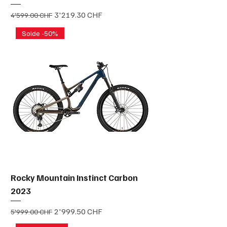
Prix original
Prix promotionnel
3'219.30 CHF
4'599.00 CHF
Solde -50%
Rocky Mountain Instinct Carbon
2023
Prix original
Prix promotionnel
2'999.50 CHF
5'999.00 CHF