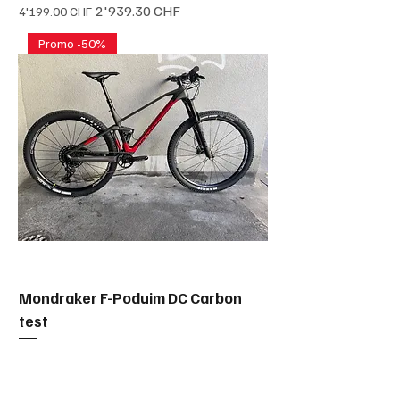
Prix original
Prix promotionnel
2'939.30 CHF
4'199.00 CHF
Promo -50%
Mondraker F-Poduim DC Carbon
test
Prix original
Prix promotionnel
3'599.60 CHF
8'999.00 CHF
Solde -50%