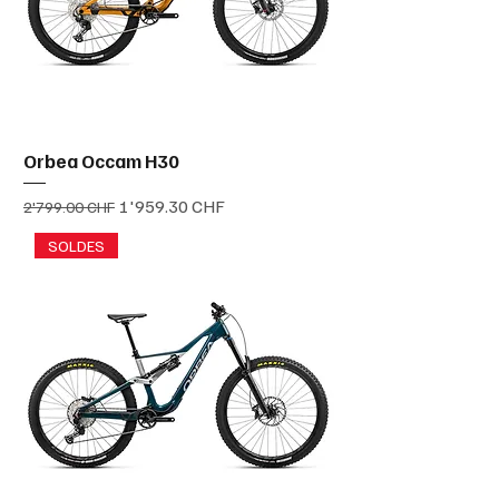
Orbea Occam H30
Prix original
Prix promotionnel
1'959.30 CHF
2'799.00 CHF
SOLDES