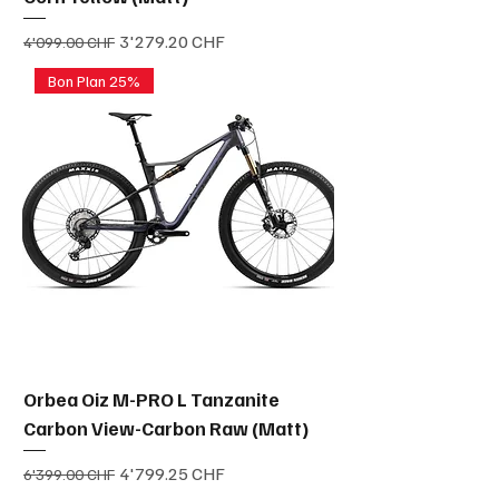
Prix original
Prix promotionnel
3'279.20 CHF
4'099.00 CHF
Bon Plan 25%
Orbea Oiz M-PRO L Tanzanite
Carbon View-Carbon Raw (Matt)
Prix original
Prix promotionnel
4'799.25 CHF
6'399.00 CHF