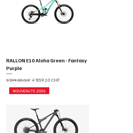
RALLON E10 Aloha Green - Fantasy
Purple
Prix original
Prix promotionnel
4'859.10 CHF
5'399.00 CHF
NOUVEAUTE 2026