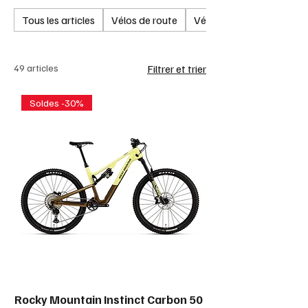
Tous les articles
Vélos de route
Vélos de Route Electriqu
49 articles
Filtrer et trier
Soldes -30%
Rocky Mountain Instinct Carbon 50