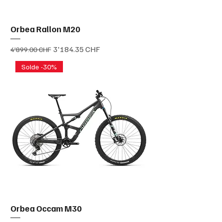
Orbea Rallon M20
Prix original
Prix promotionnel
3'184.35 CHF
4'899.00 CHF
Solde -30%
Orbea Occam M30