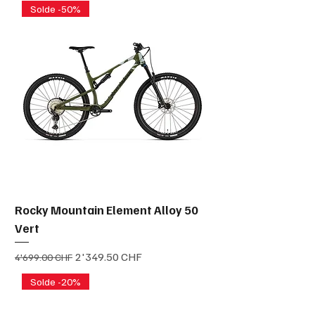
Solde -50%
Rocky Mountain Element Alloy 50
Vert
Prix original
Prix promotionnel
2'349.50 CHF
4'699.00 CHF
Solde -20%