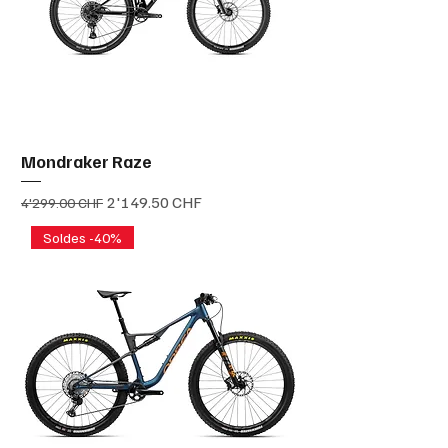
Mondraker Raze
Prix original
Prix promotionnel
2'149.50 CHF
4'299.00 CHF
Soldes -40%