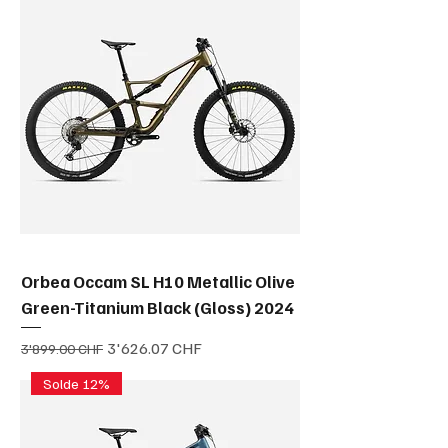
Orbea Occam SL H10 Metallic Olive
Green-Titanium Black (Gloss) 2024
Prix original
Prix promotionnel
3'626.07 CHF
3'899.00 CHF
Solde 12%