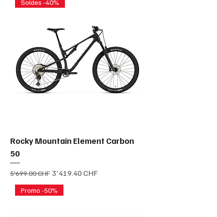
Soldes -40%
Rocky Mountain Element Carbon
50
Prix original
Prix promotionnel
3'419.40 CHF
5'699.00 CHF
Promo -50%