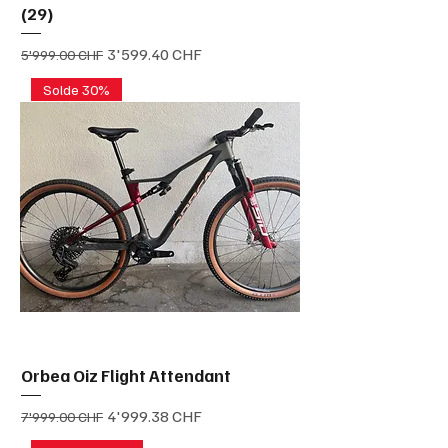
(29)
Prix original
Prix promotionnel
3'599.40 CHF
5'999.00 CHF
Solde 30%
Orbea Oiz Flight Attendant
Prix original
Prix promotionnel
4'999.38 CHF
7'999.00 CHF