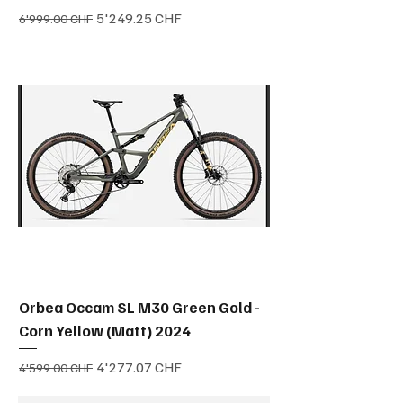
Prix original
Prix promotionnel
5'249.25 CHF
6'999.00 CHF
Orbea Occam SL M30 Green Gold -
Corn Yellow (Matt) 2024
Prix original
Prix promotionnel
4'277.07 CHF
4'599.00 CHF