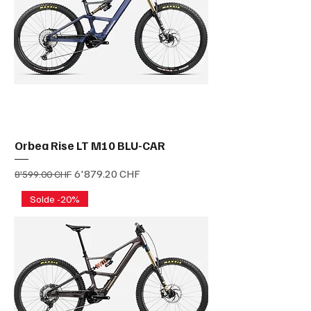
Orbea Rise LT M10 BLU-CAR
Prix original
Prix promotionnel
6'879.20 CHF
8'599.00 CHF
Solde -20%