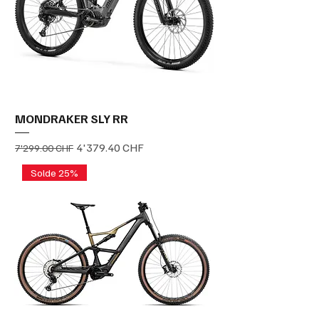
MONDRAKER SLY RR
Prix original
Prix promotionnel
4'379.40 CHF
7'299.00 CHF
Solde 25%