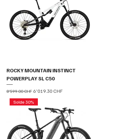
ROCKY MOUNTAIN INSTINCT
POWERPLAY SL C50
Prix original
Prix promotionnel
6'019.30 CHF
8'599.00 CHF
Solde 30%