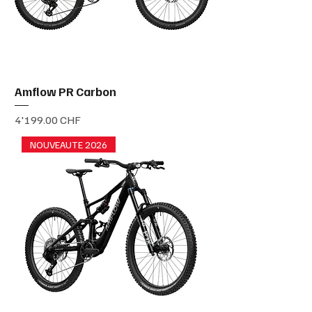
Amflow PR Carbon
Prix
4'199.00 CHF
NOUVEAUTE 2026