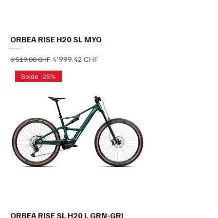
ORBEA RISE H20 SL MYO
Prix original
Prix promotionnel
4'999.42 CHF
6'519.00 CHF
Solde -25%
ORBEA RISE SL H20 L GRN-GRI