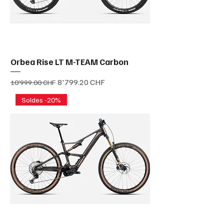
Orbea Rise LT M-TEAM Carbon
Prix original
Prix promotionnel
8'799.20 CHF
10'999.00 CHF
Soldes -20%