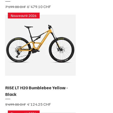
Prix original
Prix promotionnel
6'479.10 CHF
7'199.00 CHF
Nouveauté 2026
RISE LT H20 Bumblebee Yellow -
Black
Prix original
Prix promotionnel
4'124.25 CHF
5'499.00 CHF