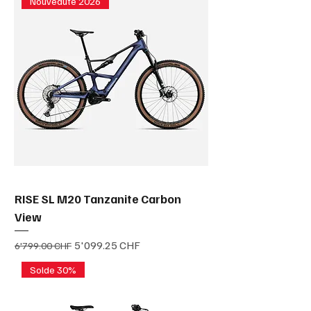
Nouveauté 2026
RISE SL M20 Tanzanite Carbon
View
Prix original
Prix promotionnel
5'099.25 CHF
6'799.00 CHF
Solde 30%