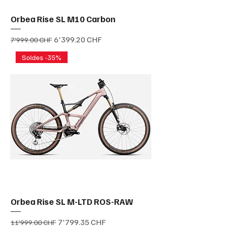
Orbea Rise SL M10 Carbon
Prix original
Prix promotionnel
6'399.20 CHF
7'999.00 CHF
Soldes -35%
Orbea Rise SL M-LTD ROS-RAW
Prix original
Prix promotionnel
7'799.35 CHF
11'999.00 CHF