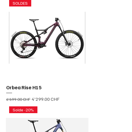
SOLDES
Orbea Rise H15
Prix original
Prix promotionnel
4'299.00 CHF
6'699.00 CHF
Solde -20%