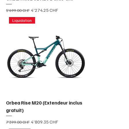
Prix original
Prix promotionnel
4'274.25 CHF
5'699.00 CHF
Liquidation
Orbea Rise M20 (Extendeur inclus
gratuit)
Prix original
Prix promotionnel
4'809.35 CHF
7'399.00 CHF