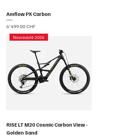
Amflow PX Carbon
Prix
6'499.00 CHF
Nouveauté 2026
RISE LT M20 Cosmic Carbon View -
Golden Sand