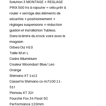
Solution 3 MONTAGE + REGLAGE
PRIX 500 frs à rajouter = vélo prêt à
rouler + serrage des éléments de
sécurités + positionnement +
réglages suspensions + réduction
guidon et installation Tubless.
Dans la limite du stock voire avec le
magasin
Orbea Oiz H10
Taille M et L
Cadre Alluminium
Couleur Moondust Blue/ Leo
Orange
Shimano XT 1x12
Cassette Shimano cs-m7100 11-
51t
Plateau XT 32t
Fourche Fox 34 Float SC
Performance 120mm