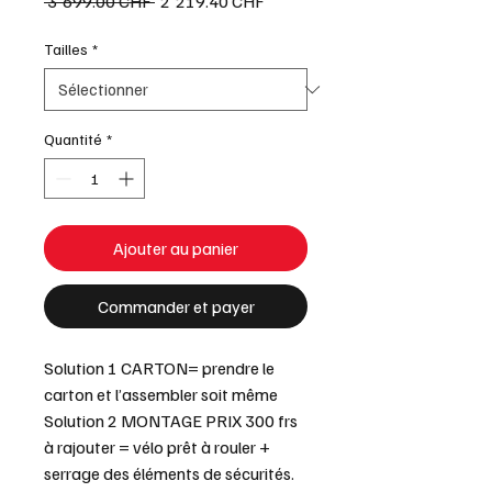
Prix
Prix
 3'699.00 CHF 
2'219.40 CHF
original
promotionnel
Tailles
*
Quantité
*
Ajouter au panier
Commander et payer
Solution 1 CARTON= prendre le
carton et l’assembler soit même
Solution 2 MONTAGE PRIX 300 frs
à rajouter = vélo prêt à rouler +
serrage des éléments de sécurités.