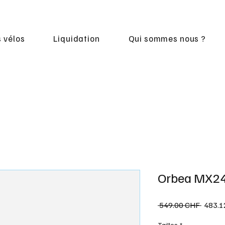
 vélos
Liquidation
Qui sommes nous ?
Orbea MX24
Prix
 549.00 CHF 
483.1
origina
Tailles
*