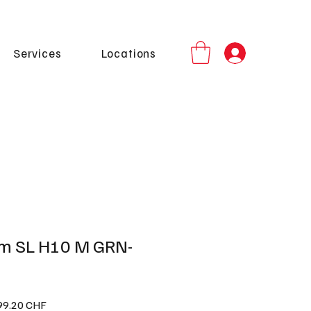
Services
Locations
m SL H10 M GRN-
Prix
99.20 CHF