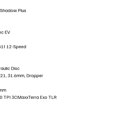
Shadow Plus
ec EV
1t 12-Speed
ulic Disc
21, 31.6mm, Dropper
5mm
60 TPI 3CMaxxTerra Exo TLR