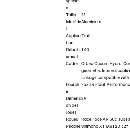
spécial
e
Taille
M
Matérie
Aluminium
l
Applica
Trail
tion
Débatt
140
ement
Cadre
Orbea Occam Hydro. Conce
geometry. Internal cable
Linkage compatible with 
Fourch
Fox 34 Float Performan
e
Dimensi
29
on des
roues
Roues
Race Face AR 30c Tubel
Pédalie
Shimano XT M8120 32t