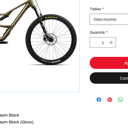
origi
Tailles
*
Sélectionner
Quantité
*
Aj
Com
anium Black
nium Black (Gloss)