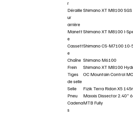
r
Déraille
Shimano XT M8100 SGS 
ur
arrière
Manett
Shimano XT M8100 I-Sp
e
Cassett
Shimano CS-M7100 10-5
e
Chaîne
Shimano M6100
Frein
Shimano XT M8100 Hydra
Tiges
OC Mountain Control MC
de selle
Selle
Fizik Terra Ridon X5 14
Pneu
Maxxis Dissector 2.40" 
Cadena
MTB Fully
s