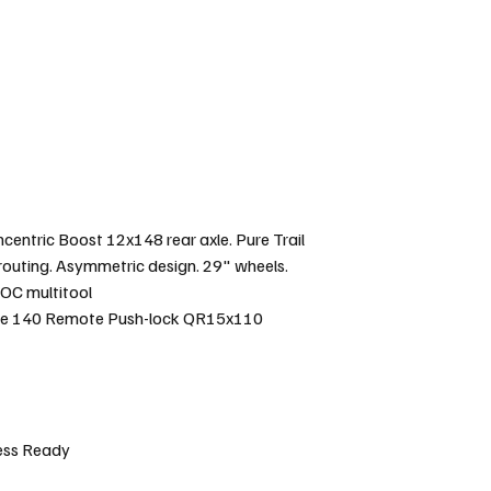
ntric Boost 12x148 rear axle. Pure Trail
 routing. Asymmetric design. 29" wheels.
OC multitool
ce 140 Remote Push-lock QR15x110
ess Ready