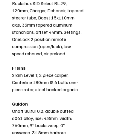
Rockshox SID Select RL 29,
120mm, Charger, Debonair, tapered
steerer tube, Boost 15x110mm
axle, 35mm tapered aluminum
stanchions, offset 44mm. Settings:
OneLock 2 position remote
compression (open/lock), low-
speed rebound, air preload
Freins
Sram Level T, 2 piece caliper,
Centerline 180mm IS 6 bolts one-
piece rotor, steel-backed organic
Guidon
Onoff Sulfur 0.2, double butted
6061 alloy, rise: 4.8mm, width:
760mm, 9° backsweep, 0°
upsweep, 31.8mm barbore