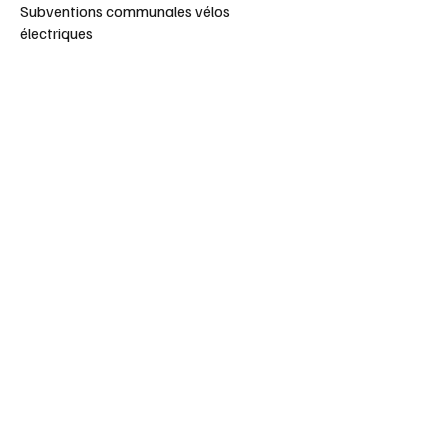
Subventions communales vélos
électriques
Règles de conduite cycliste
Vous pouvez aussi remplir ce
formulaire
Prénom
Nom
E-mail
Objet