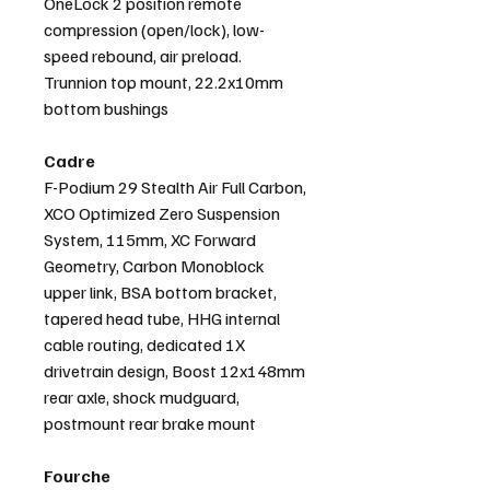
OneLock 2 position remote
compression (open/lock), low-
speed rebound, air preload.
Trunnion top mount, 22.2x10mm
bottom bushings
Cadre
F-Podium 29 Stealth Air Full Carbon,
XCO Optimized Zero Suspension
System, 115mm, XC Forward
Geometry, Carbon Monoblock
upper link, BSA bottom bracket,
tapered head tube, HHG internal
cable routing, dedicated 1X
drivetrain design, Boost 12x148mm
rear axle, shock mudguard,
postmount rear brake mount
Fourche