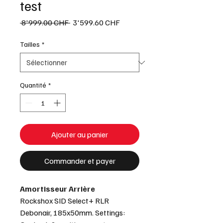
test
Prix
Prix
 8'999.00 CHF 
3'599.60 CHF
original
promotionnel
Tailles
*
Quantité
*
Ajouter au panier
Commander et payer
Amortisseur Arrière
Rockshox SID Select+ RLR
Debonair, 185x50mm. Settings: