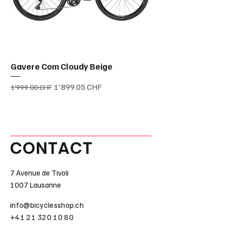
Gavere Com Cloudy Beige
Prix original
Prix promotionnel
1'899.05 CHF
1'999.00 CHF
CONTACT
7 Avenue de Tivoli
1007 Lausanne
info@bicyclesshop.ch
+41 21 320 10 80