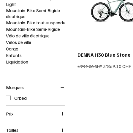
Light
Mountain-Bike Semi-Rigide
électrique
Mountain-Bike tout-suspendu
Mountain-Bike Semi-Rigide
Vélo de ville électrique
Vélos de ville
Cargo
DENNA H30 Blue Stone
Enfants
Liquidation
Prix original
Prix promotion
3'869.10 CHF
4'299.00 CHF
Marques
Orbea
Prix
Tailles
3 869 CHF
4 875 CHF