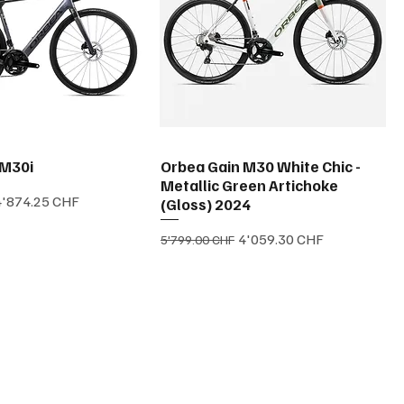
 M30i
Orbea Gain M30 White Chic -
Metallic Green Artichoke
rix promotionnel
4'874.25 CHF
(Gloss) 2024
Prix original
Prix promotionnel
4'059.30 CHF
5'799.00 CHF