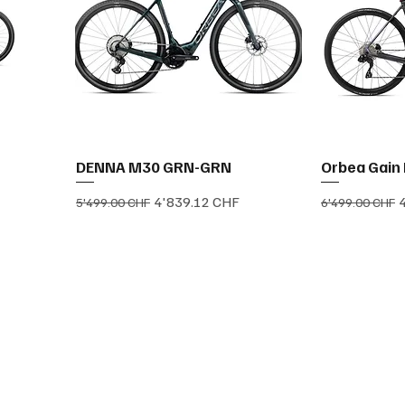
DENNA M30 GRN-GRN
Orbea Gain
nel
Prix original
Prix promotionnel
Prix original
P
4'839.12 CHF
5'499.00 CHF
6'499.00 CHF