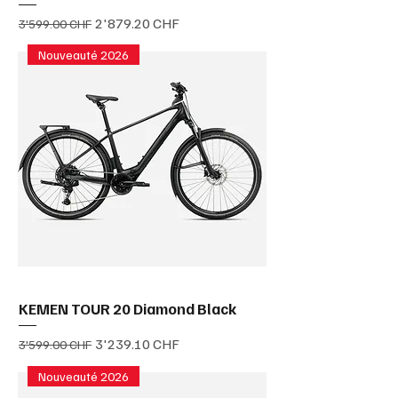
Prix original
Prix promotionnel
2'879.20 CHF
3'599.00 CHF
Nouveauté 2026
KEMEN TOUR 20 Diamond Black
Prix original
Prix promotionnel
3'239.10 CHF
3'599.00 CHF
Nouveauté 2026