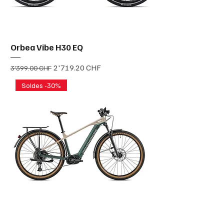
Orbea Vibe H30 EQ
Prix original
Prix promotionnel
2'719.20 CHF
3'399.00 CHF
Soldes -30%