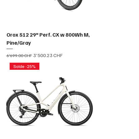
Orox S12 29" Perf. CX w 800Wh M,
Pine/Gray
Prix original
Prix promotionnel
3'500.23 CHF
6'699.00 CHF
Solde -25%