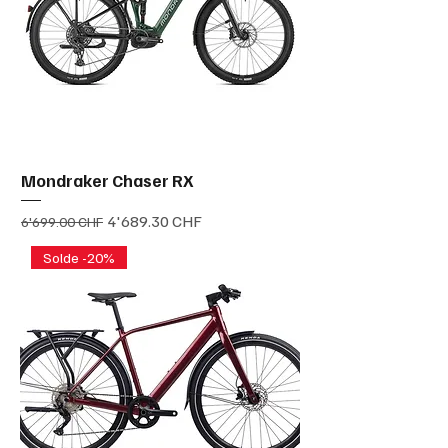
Mondraker Chaser RX
Prix original
Prix promotionnel
4'689.30 CHF
6'699.00 CHF
Solde -20%