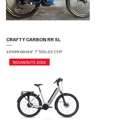
CRAFTY CARBON RR SL
Prix original
Prix promotionnel
7'506.65 CHF
13'599.00 CHF
NOUVEAUTE 2026