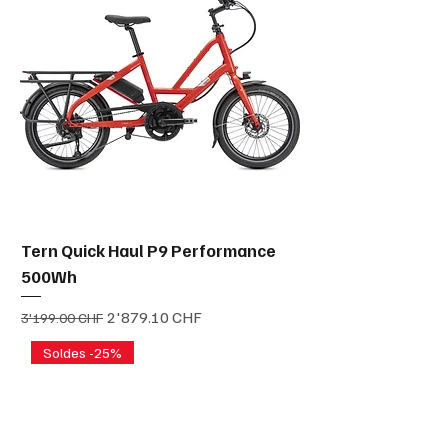
Tern Quick Haul P9 Performance
500Wh
Prix original
Prix promotionnel
2'879.10 CHF
3'199.00 CHF
Soldes -25%