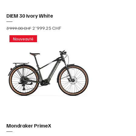
DIEM 30 Ivory White
Prix original
Prix promotionnel
2'999.25 CHF
3'999.00 CHF
Nouveauté
Mondraker PrimeX