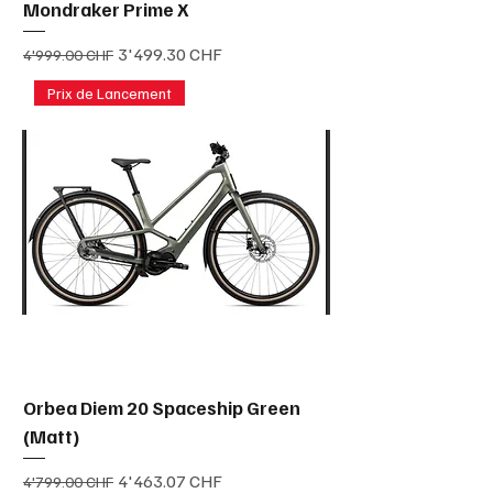
Mondraker Prime X
Prix original
Prix promotionnel
3'499.30 CHF
4'999.00 CHF
Prix de Lancement
Orbea Diem 20 Spaceship Green
(Matt)
Prix original
Prix promotionnel
4'463.07 CHF
4'799.00 CHF