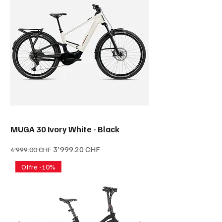
MUGA 30 Ivory White - Black
Prix original
Prix promotionnel
3'999.20 CHF
4'999.00 CHF
Offre -10%