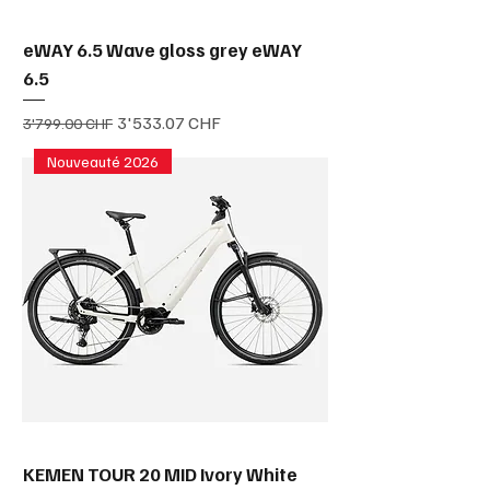
eWAY 6.5 Wave gloss grey eWAY
6.5
Prix original
Prix promotionnel
3'533.07 CHF
3'799.00 CHF
Nouveauté 2026
KEMEN TOUR 20 MID Ivory White