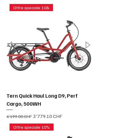
Offre speciale 10&
Tern Quick Haul Long D9, Perf
Cargo, 500WH
Prix original
Prix promotionnel
3'779.10 CHF
4'199.00 CHF
Offre speciale 10%