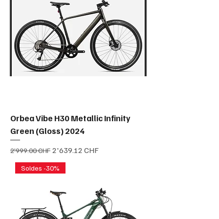
Orbea Vibe H30 Metallic Infinity
Green (Gloss) 2024
Prix original
Prix promotionnel
2'639.12 CHF
2'999.00 CHF
Soldes -30%